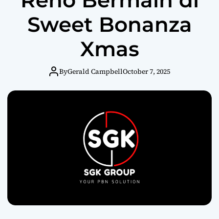
Reno Bermain di
Sweet Bonanza
Xmas
By
Gerald Campbell
October 7, 2025