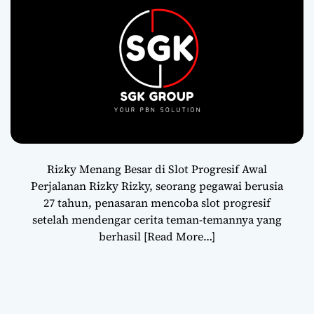
Rizky Menang Besar di Slot Progresif Awal
Perjalanan Rizky Rizky, seorang pegawai berusia
27 tahun, penasaran mencoba slot progresif
setelah mendengar cerita teman-temannya yang
berhasil
[Read More…]