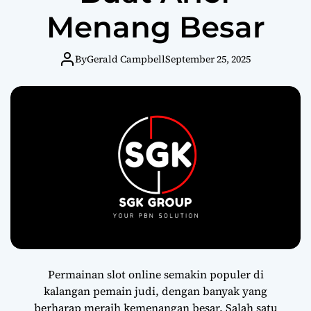
Menang Besar
By
Gerald Campbell
September 25, 2025
Permainan slot online semakin populer di
kalangan pemain judi, dengan banyak yang
berharap meraih kemenangan besar. Salah satu