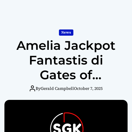
News
Amelia Jackpot
Fantastis di
Gates of
Olympus
By
Gerald Campbell
October 7, 2025