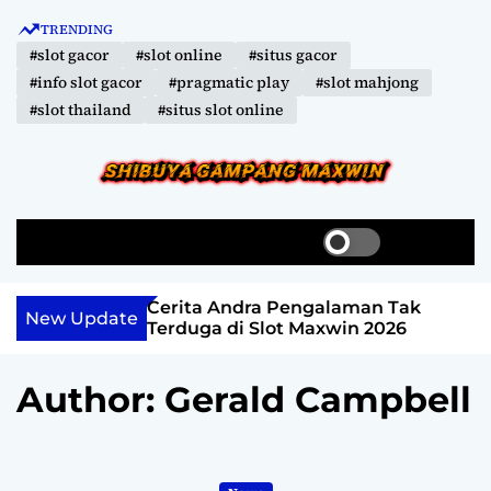
S
TRENDING
k
#slot gacor
#slot online
#situs gacor
i
#info slot gacor
#pragmatic play
#slot mahjong
p
#slot thailand
#situs slot online
t
o
c
o
S
n
h
S
S
M
t
i
w
e
e
e
i
a
n
b
ss x1000
Cerita Andra Pengalaman Tak
n
t
r
u
New Update
u
Terduga di Slot Maxwin 2026
c
c
t
y
h
h
a
c
Author:
Gerald Campbell
o
G
l
a
o
m
r
p