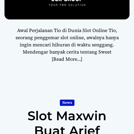
Awal Perjalanan Tio di Dunia Slot Online Tio,
seorang penggemar slot online, awalnya hanya
ingin mencari hiburan di waktu senggang.
Mendengar banyak cerita tentang Sweet
[Read More…]
News
Slot Maxwin
Buat Arief