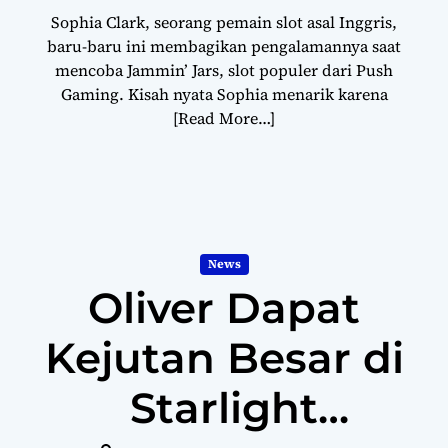
Sophia Clark, seorang pemain slot asal Inggris,
baru-baru ini membagikan pengalamannya saat
mencoba Jammin’ Jars, slot populer dari Push
Gaming. Kisah nyata Sophia menarik karena
[Read More…]
News
Oliver Dapat
Kejutan Besar di
Starlight