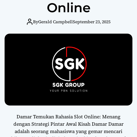
Online
By
Gerald Campbell
September 23, 2025
Damar Temukan Rahasia Slot Online: Menang
dengan Strategi Pintar Awal Kisah Damar Damar
adalah seorang mahasiswa yang gemar mencari