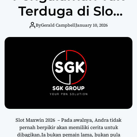
Terduga di Slot
Maxwin 2026
By
Gerald Campbell
January 10, 2026
Slot Maxwin 2026 – Pada awalnya, Andra tidak
pernah berpikir akan memiliki cerita untuk
dibagikan.Ia bukan pemain lama, bukan pula