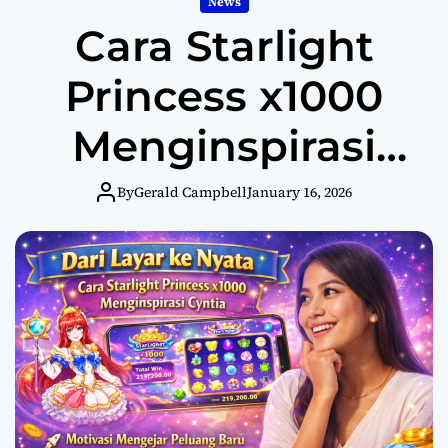
m
News
o
a
Cara Starlight
d
n
e
g
Princess x1000
M
a
Menginspirasi
x
w
Cyntia
By
Gerald Campbell
January 16, 2026
i
n